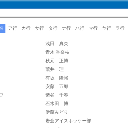
名
ア行
カ行
サ行
タ行
ナ行
ハ行
マ行
ヤ行
ラ行
浅田 真央
青木 香奈枝
秋元 正博
荒井 理
有坂 隆裕
安藤 五郎
フ
猪谷 千春
石木田 博
伊藤みどり
岩倉アイスホッケー部