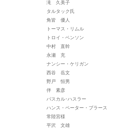
滝 久美子
タルタック氏
角皆 優人
トーマス・リムル
トロイ・ベンソン
中村 直幹
永瀬 充
ナンシー・ケリガン
西谷 岳文
野戸 恒男
伴 素彦
パスカル･ハスラー
ハンス・ペーター・ブラース
常陸宮様
平沢 文雄