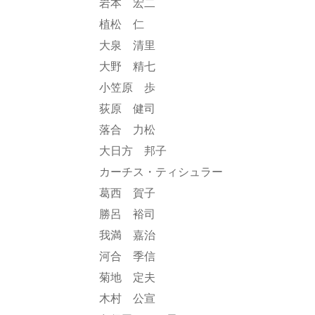
岩本 宏二
植松 仁
大泉 清里
大野 精七
小笠原 歩
荻原 健司
落合 力松
大日方 邦子
カーチス・ティシュラー
葛西 賀子
勝呂 裕司
我満 嘉治
河合 季信
菊地 定夫
木村 公宣