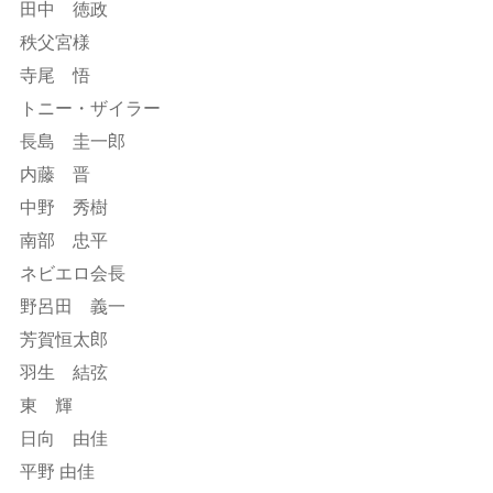
田中 徳政
秩父宮様
寺尾 悟
トニー・ザイラー
長島 圭一郎
内藤 晋
中野 秀樹
南部 忠平
ネビエロ会長
野呂田 義一
芳賀恒太郎
羽生 結弦
東 輝
日向 由佳
平野 由佳