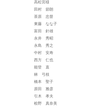
高松宮様
田村 節朗
茶原 忠督
東藤 なな子
富田 針雄
永井 秀昭
永島 秀之
中村 安寿
西方 仁也
能登 直
林 弓枝
橋本 聖子
原田 雅彦
引木 孝夫
桧野 真奈美