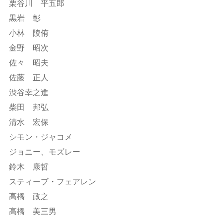
栗谷川 平五郎
黒岩 彰
小林 陵侑
金野 昭次
佐々 昭夫
佐藤 正人
渋谷幸之進
柴田 邦弘
清水 宏保
シモン・ジャコメ
ジョニー、モズレー
鈴木 康哲
スティーブ・フェアレン
高橋 政之
高橋 美三男