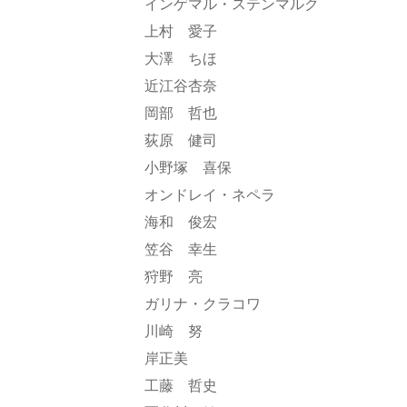
インゲマル・ステンマルク
上村 愛子
大澤 ちほ
近江谷杏奈
岡部 哲也
荻原 健司
小野塚 喜保
オンドレイ・ネペラ
海和 俊宏
笠谷 幸生
狩野 亮
ガリナ・クラコワ
川崎 努
岸正美
工藤 哲史