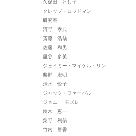
久保田 とし子
クレッブ・ロッドマン
研究室
河野 孝典
斎藤 浩哉
佐藤 和男
里谷 多英
ジェイミー・マイケル・リン
柴野 宏明
清水 悦子
ジャック・ファーバル
ジョニー･モズレー
鈴木 恵一
粟野 利信
竹内 智香