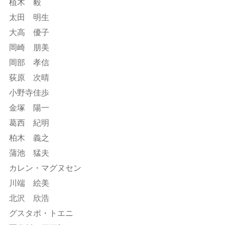
植木 毅
太田 明生
大高 優子
岡崎 朋美
岡部 孝信
荻原 次晴
小野寺佳歩
金塚 陽一
葛西 紀明
柏木 義之
蒲池 猛夫
カレン・マグヌセン
川端 絵美
北沢 欣浩
グスタポ・トエニ