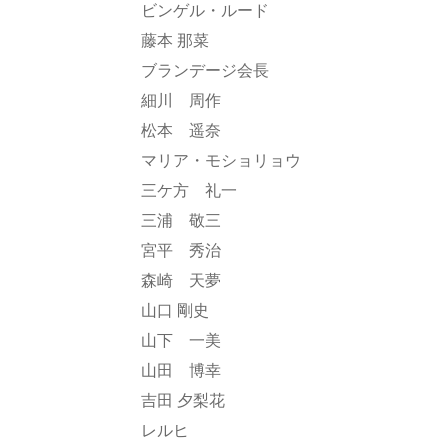
ビンゲル・ルード
藤本 那菜
ブランデージ会長
細川 周作
松本 遥奈
マリア・モショリョウ
三ケ方 礼一
三浦 敬三
宮平 秀治
森崎 天夢
山口 剛史
山下 一美
山田 博幸
吉田 夕梨花
レルヒ