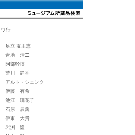
ワ行
足立 友里恵
青地 清二
阿部幹博
荒川 静香
アルト・シェンク
伊藤 有希
池江 璃花子
石原 辰義
伊東 大貴
岩渕 隆二