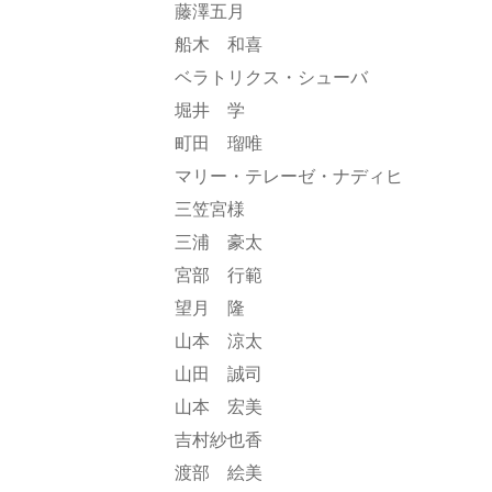
藤澤五月
船木 和喜
ベラトリクス・シューバ
堀井 学
町田 瑠唯
マリー・テレーゼ・ナディヒ
三笠宮様
三浦 豪太
宮部 行範
望月 隆
山本 涼太
山田 誠司
山本 宏美
吉村紗也香
渡部 絵美