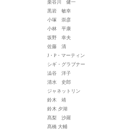
栗谷川 健一
黒岩 敏幸
小塚 崇彦
小林 平康
坂野 幸夫
佐藤 清
J・P・マーティン
シギ・グラブナー
澁谷 洋子
清水 史郎
ジャネットリン
鈴木 靖
鈴木 夕湖
髙梨 沙羅
髙橋 大輔